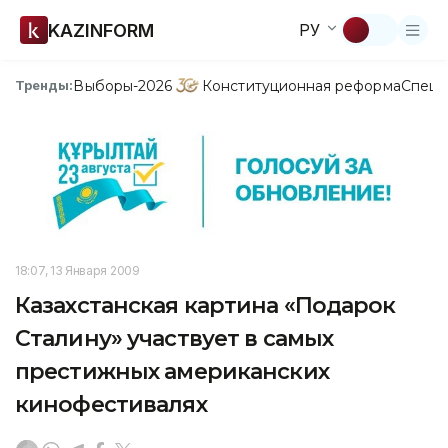
KAZINFORM
РУ
Выборы-2026
Конституционная реформа
Спецп
Тренды:
18:07, 13 Января 2009
Казахстанская картина «Подарок
Сталину» участвует в самых
престижных американских
кинофестивалях