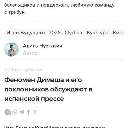
болельщиков и поддержать любимую команду
с трибун.
Игры Будущего - 2026
Футбол
Культура
Кинем
Адиль Нуртазин
Автор
23:36, 07 Августа 2026
Феномен Димаша и его
поклонников обсуждают в
испанской прессе