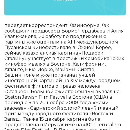
передает корреспондент Казинформа.Как
сообщили продюсеры Борис Чердабаев и Алия
Увальжанова, их работу по продвижению
картины уже оценили на XIII международном
Пусанском кинофестивале в Южной Корее,
сейчас казахстанская картина «Подарок
Сталину» участвует в престижных американских
кинофестивалях в Бостоне, Калифорнии,
Атланте, Нью-Йорке, Майами, Сиэтле,
Вашингтоне и уже признана лучшей
иностранной картиной на ХIV международном
фестивале фильмов о правах человека
«Сталкер». Большой ажиотаж фильм вызвал на
Boston Jewish Film Festival в Бостоне (США) в
период с 6 по 20 ноября 2008 года. «Нами
завоеван «Сарматский золотой лев» ? главный
приз международного фестиваля «Восток и
Запад». Также 15 декабря картина была
представлена в Иерусалиме на «10th Jerusalem