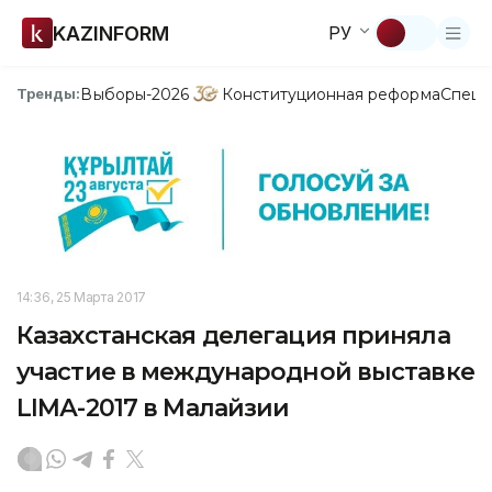
KAZINFORM
РУ
Выборы-2026
Конституционная реформа
Спецп
Тренды:
14:36, 25 Марта 2017
Казахстанская делегация приняла
участие в международной выставке
LIMА-2017 в Малайзии