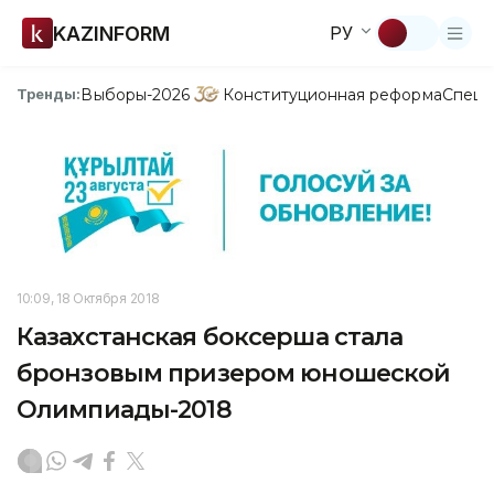
KAZINFORM
РУ
Выборы-2026
Конституционная реформа
Спецп
Тренды:
10:09, 18 Октября 2018
Казахстанская боксерша стала
бронзовым призером юношеской
Олимпиады-2018