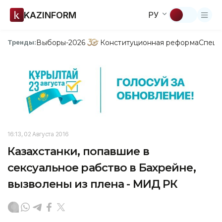
KAZINFORM
РУ
Выборы-2026
Конституционная реформа
Спецп
Тренды:
16:13, 02 Августа 2016
Казахстанки, попавшие в
сексуальное рабство в Бахрейне,
вызволены из плена - МИД РК