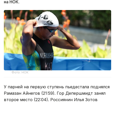
на НОК.
Фото: НОК
У парней на первую ступень пьедестала поднялся
Рамазан Айнегов (21:59). Гор Депершмидт занял
второе место (22:04). Россиянин Илья Зотов
финишировал третьим (22:12).