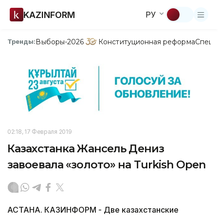
KAZINFORM
РУ
Выборы-2026
Конституционная реформа
Спецп
Тренды:
02:18, 17 Февраля 2019
Казахстанка Жансель Дениз
завоевала «золото» на Turkish Open
АСТАНА. КАЗИНФОРМ - Две казахстанские