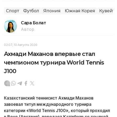
Спорт
Футбол
Япония
Южная Корея
Кувейт
Сара Болат
Автор
02:07, 10 Августа 2026
Ахмади Маханов впервые стал
чемпионом турнира World Tennis
J100
Казахстанский теннисист Ахмади Маханов
завоевал титул международного турнира
категории «World Tennis J100», который проходил
в Вене (Австрия), передает Kazinform со ссылкой