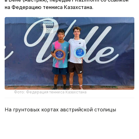
на Федерацию тенниса Казахстана.
Фото: Федерация тенниса Казахстана
На грунтовых кортах австрийской столицы
Маханов выступил в парном разряде вместе с
местным теннисистом Леандером Таубером.
Казахстанско-австрийский дуэт получил