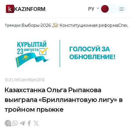
KAZINFORM
РУ
Выборы-2026
Конституционная реформа
Спецп
Тренды:
10:31, 08 Сентября 2012
Казахстанка Ольга Рыпакова
выиграла «Бриллиантовую лигу» в
тройном прыжке