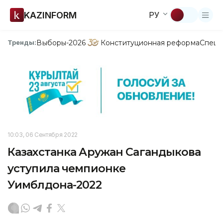
KAZINFORM
РУ
Выборы-2026
Конституционная реформа
Спецп
Тренды:
10:03, 06 Сентября 2022
Казахстанка Аружан Сагандыкова
уступила чемпионке
Уимблдона-2022