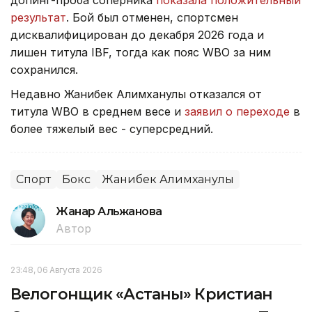
допинг-проба соперника
показала положительный
результат
. Бой был отменен, спортсмен
дисквалифицирован до декабря 2026 года и
лишен титула IBF, тогда как пояс WBO за ним
сохранился.
Недавно Жанибек Алимханулы отказался от
титула WBO в среднем весе и
заявил о переходе
в
более тяжелый вес - суперсредний.
Спорт
Бокс
Жанибек Алимханулы
Жанар Альжанова
Автор
23:48, 06 Августа 2026
Велогонщик «Астаны» Кристиан