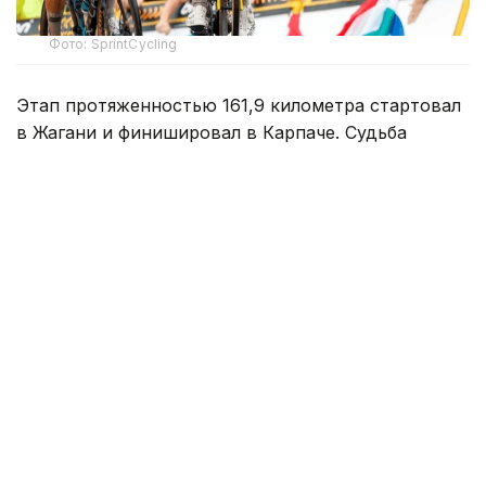
Фото: SprintCycling
Этап протяженностью 161,9 километра стартовал
в Жагани и финишировал в Карпаче. Судьба
победы решилась в концовке гонки, где впереди
осталась группа из трех гонщиков.
На заключительном километре один
из соперников атаковал, а Кристиан Скарони стал
единственным, кто сумел ответить на этот рывок.
Гонщик казахстанской команды стремительно
сокращал отставание, однако до победы ему
не хватило совсем немного — Скарони
финишировал вторым.