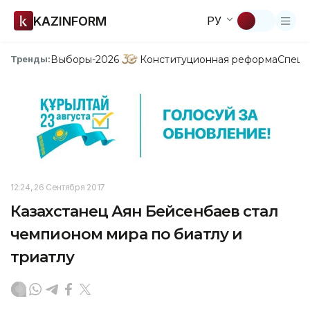
KAZINFORM
РУ
Выборы-2026
Конституционная реформа
Спецп
Тренды:
12:24, 26 Сентября 2017
Казахстанец Аян Бейсенбаев стал
чемпионом мира по биатлу и
триатлу