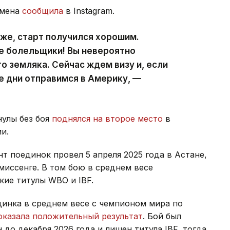
смена
сообщила
в Instagram.
оже, старт получился хорошим.
е болельщики! Вы невероятно
о земляка. Сейчас ждем визу и, если
е дни отправимся в Америку, —
нулы без боя
поднялся на второе место
в
и.
 поединок провел 5 апреля 2025 года в Астане,
миссенге. В том бою в среднем весе
кие титулы WBO и IBF.
динка в среднем весе с чемпионом мира по
оказала положительный результат
. Бой был
до декабря 2026 года и лишен титула IBF, тогда