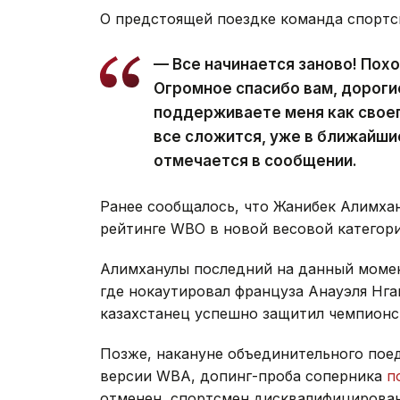
О предстоящей поездке команда спорт
— Все начинается заново! Пох
Огромное спасибо вам, дороги
поддерживаете меня как своег
все сложится, уже в ближайши
отмечается в сообщении.
Ранее сообщалось, что Жанибек Алимха
рейтинге WBO в новой весовой категори
Алимханулы последний на данный момент
где нокаутировал француза Анауэля Нга
казахстанец успешно защитил чемпионс
Позже, накануне объединительного пое
версии WBA, допинг-проба соперника
п
отменен, спортсмен дисквалифицирован 