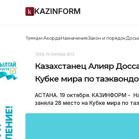
KAZINFORM
Акорда
Назначения
Закон и порядок
Дось
Тренды:
13:59, 19 Октября 2012
Казахстанец Алияр Досса
Кубке мира по таэквондо
АСТАНА. 19 октября. КАЗИНФОРМ - Н
заняла 28 место на Кубке мира по та