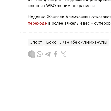
как пояс WBO за ним сохранился.
Недавно Жанибек Алимханулы отказался
переходе
в более тяжелый вес - суперср
Спорт
Бокс
Жанибек Алимханулы
Жанар Альжанова
Автор
23:48, 06 Августа 2026