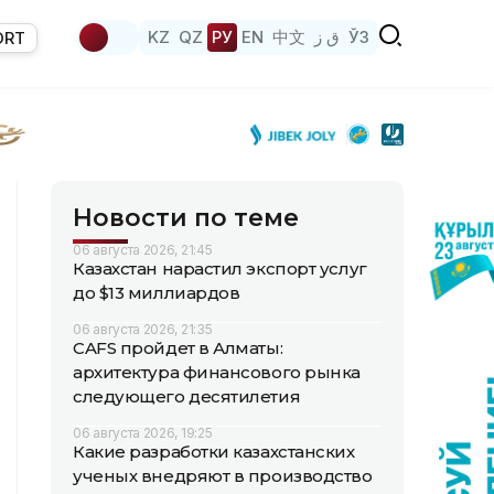
KZ
QZ
РУ
EN
中文
ق ز
ЎЗ
ORT
Новости по теме
06 августа 2026, 21:45
Казахстан нарастил экспорт услуг
до $13 миллиардов
06 августа 2026, 21:35
CAFS пройдет в Алматы:
архитектура финансового рынка
следующего десятилетия
06 августа 2026, 19:25
Какие разработки казахстанских
ученых внедряют в производство