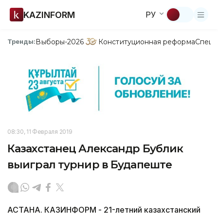
KAZINFORM
РУ
Выборы-2026
Конституционная реформа
Спецп
Тренды:
08:30, 11 Февраля 2019
Казахстанец Александр Бублик
выиграл турнир в Будапеште
АСТАНА. КАЗИНФОРМ - 21-летний казахстанский