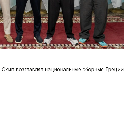
т Схип возглавлял национальные сборные Греции
й штаб сборной Нидерландов.
из Нидерландов, возглавившим сборную
 национальной командой руководил Арно
захстана Талгат Байсуфинов покинул свой пост
а назад.