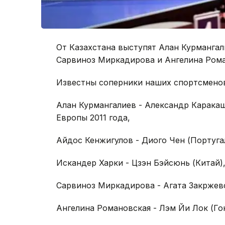
От Казахстана выступят Алан Курмангал
Сарвиноз Миркадирова и Ангелина Рома
Известны соперники наших спортсмено
Алан Курмангалиев - Александр Каракаш
Европы 2011 года,
Айдос Кенжигулов - Диого Чен (Португа
Искандер Харки - Цзэн Бэйсюнь (Китай)
Сарвиноз Миркадирова - Агата Закржевс
Ангелина Романовская - Лэм Йи Лок (Гон