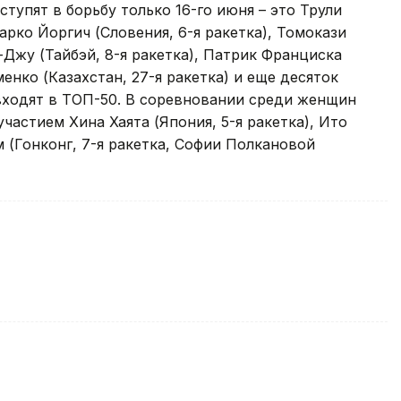
тупят в борьбу только 16-го июня – это Трули
арко Йоргич (Словения, 6-я ракетка), Томокази
-Джу (Тайбэй, 8-я ракетка), Патрик Франциска
менко (Казахстан, 27-я ракетка) и еще десяток
входят в ТОП-50. В соревновании среди женщин
частием Хина Хаята (Япония, 5-я ракетка), Ито
м (Гонконг, 7-я ракетка, Софии Полкановой