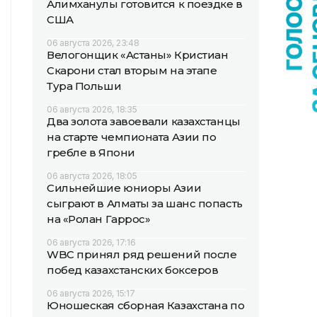
Алимханулы готовится к поездке в
США
06 августа 2026, 23:48
Велогонщик «Астаны» Кристиан
Скарони стал вторым на этапе
Тура Польши
06 августа 2026, 18:35
Два золота завоевали казахстанцы
на старте чемпионата Азии по
гребле в Япони
06 августа 2026, 18:05
Сильнейшие юниоры Азии
сыграют в Алматы за шанс попасть
на «Ролан Гаррос»
06 августа 2026, 17:16
WBC принял ряд решений после
побед казахстанских боксеров
06 августа 2026, 15:17
Юношеская сборная Казахстана по