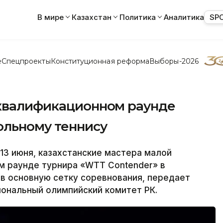
В мире
Казахстан
Политика
Аналитика
SP
е
Спецпроекты
Конституционная реформа
Выборы-2026
 квалификационном раунде
ольному теннису
3 июня, казахстанские мастера малой
м раунде турнира «WTT Contender» в
 в основную сетку соревнования, передает
ональный олимпийский комитет РК.