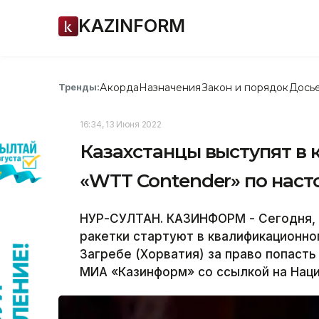
KAZINFORM
Акорда
Назначения
Закон и порядок
Дось
Тренды:
16:34, 13 Июня 2022
Казахстанцы выступят в
«WTT Contender» по наст
НУР-СУЛТАН. КАЗИНФОРМ - Сегодня, 1
ракетки стартуют в квалификационно
Загребе (Хорватия) за право попасть
МИА «Казинформ» со ссылкой на Наци