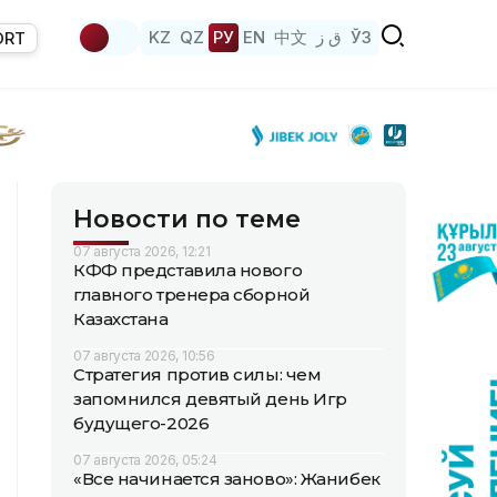
KZ
QZ
РУ
EN
中文
ق ز
ЎЗ
ORT
Новости по теме
07 августа 2026, 12:21
КФФ представила нового
главного тренера сборной
Казахстана
07 августа 2026, 10:56
Стратегия против силы: чем
запомнился девятый день Игр
будущего-2026
07 августа 2026, 05:24
«Все начинается заново»: Жанибек