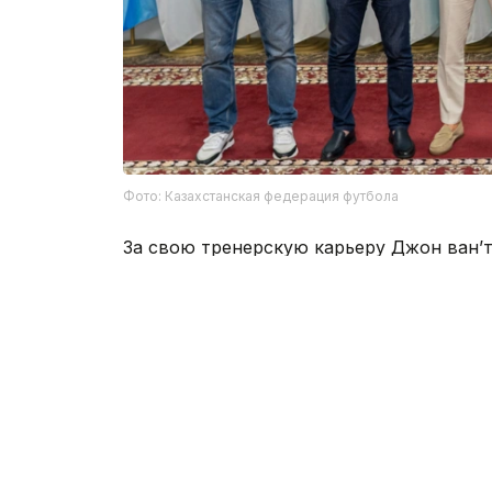
Фото: Казахстанская федерация футбола
За свою тренерскую карьеру Джон ван’
и Армении, а также входил в тренерски
Ван’т Схип стал вторым специалистом 
Казахстана. Ранее, в 2006-2008 годах,
Пайперс.
Предыдущий главный тренер сборной Ка
по собственному желанию больше месяц