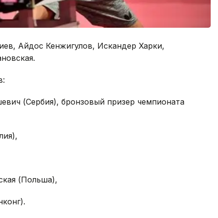
иев, Айдос Кенжигулов, Искандер Харки,
новская.
в:
евич (Сербия), бронзовый призер чемпионата
лия),
,
кая (Польша),
конг).