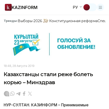
KAZINFORM
РУ
Выборы-2026
Конституционная реформа
Спецп
Тренды:
18:48, 28 Августа 2019
Казахстанцы стали реже болеть
корью – Минздрав
НУР-СУЛТАН. КАЗИНФОРМ – Принимаемые