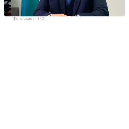
Фото: акимат ЗКО
Ранее распоряжением акима Западно-
Казахстанской области Наримана Торегалиева
от 3 июня 2026 года Мадияр Утешев был
отстранен от исполнения служебных
обязанностей сроком на один месяц.
Как сообщила на брифинге в Региональной службе
коммуникаций исполняющая обязанности
руководителя управления здравоохранения ЗКО
Айнаш Губайдуллина, М. Утешев уволен
по собственному заявлению.
В мае этого года в Западно-Казахстанской
области по подозрению в коррупции были
задержаны руководители семи медицинских