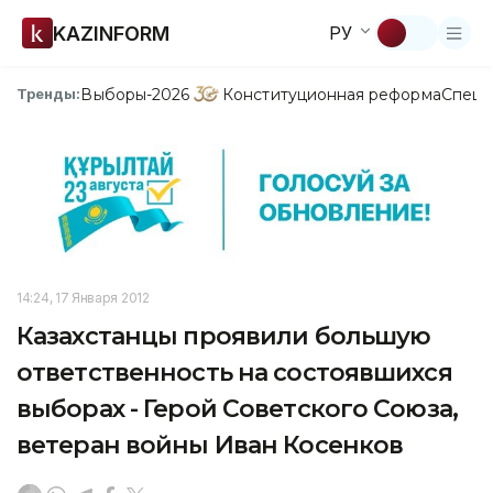
KAZINFORM
РУ
Выборы-2026
Конституционная реформа
Спецп
Тренды:
14:24, 17 Января 2012
Казахстанцы проявили большую
ответственность на состоявшихся
выборах - Герой Советского Союза,
ветеран войны Иван Косенков