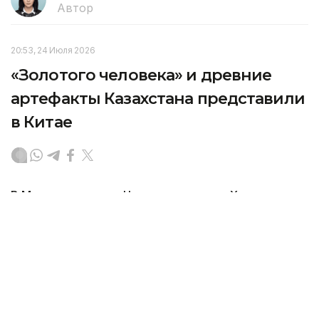
Автор
20:53, 24 Июля 2026
«Золотого человека» и древние
артефакты Казахстана представили
в Китае
В Музее провинции Чжэцзян в городе Ханчжоу
открылась выставка «Культура кочевников
Великой степи», подготовленная Национальным
центральным музеем Республики Казахстан.
В экспозиции представлены 279 уникальных
археологических артефактов, рассказывающих
об истории, искусстве и традициях древних
и средневековых кочевых народов Казахстана,