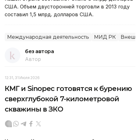
США. Объем двусторонней торговли в 2013 году
составил 1,5 млрд. долларов США.
Международная деятельность
МИД РК
Внешня
без автора
Автор
12:31, 31 Июля 2026
КМГ и Sinopec готовятся к бурению
сверхглубокой 7-километровой
скважины в ЗКО