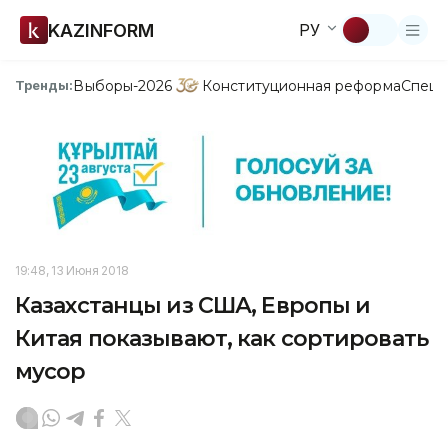
KAZINFORM
РУ
Выборы-2026
Конституционная реформа
Спецп
Тренды:
19:48, 13 Июня 2018
Казахстанцы из США, Европы и
Китая показывают, как сортировать
мусор