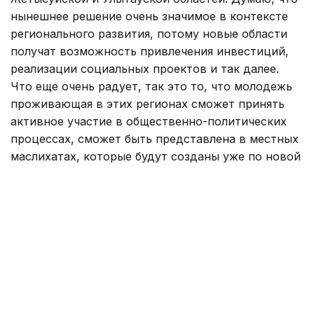
нынешнее решение очень значимое в контексте
регионального развития, потому новые области
получат возможность привлечения инвестиций,
реализации социальных проектов и так далее.
Что еще очень радует, так это то, что молодежь
проживающая в этих регионах сможет принять
активное участие в общественно-политических
процессах, сможет быть представлена в местных
маслихатах, которые будут созданы уже по новой
системе», - резюмировал Тимур Джумурбаев.
Маслихат
Регионы Казахстана
Мнения
Послан
Акбота Кузекбай
Автор