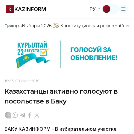
KAZINFORM
РУ
Выборы-2026
Конституционная реформа
Спецп
Тренды:
19:36, 09 Июня 2019
Казахстанцы активно голосуют в
посольстве в Баку
БАКУ.КАЗИНФОРМ - В избирательном участке