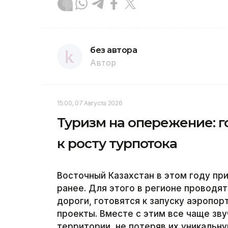
без автора
Автор
15:00, 07 Августа 2026
Туризм на опережение: г
к росту турпотока
Восточный Казахстан в этом году пр
ранее. Для этого в регионе проводя
дороги, готовятся к запуску аэропо
проекты. Вместе с этим все чаще зву
территории, не потеряв их уникальн