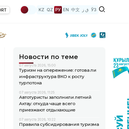
KZ
QZ
РУ
EN
中文
ق ز
ЎЗ
ORT
Новости по теме
07 августа 2026, 15:00
Туризм на опережение: готова ли
инфраструктура ВКО к росту
турпотока
07 августа 2026, 11:25
Автотуристы заполнили летний
Актау: откуда чаще всего
приезжают отдыхающие
07 августа 2026, 10:22
Правила субсидирования туризма