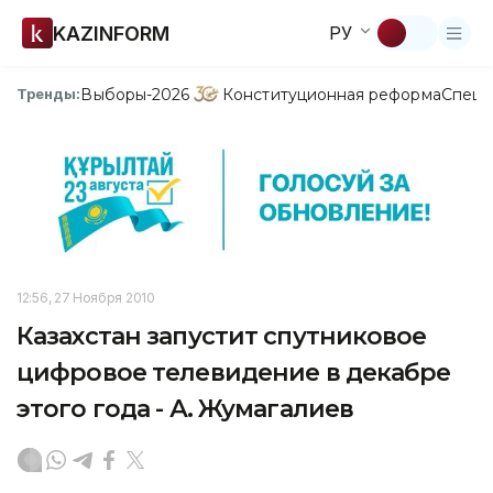
KAZINFORM
РУ
Выборы-2026
Конституционная реформа
Спецп
Тренды:
12:56, 27 Ноября 2010
Казахстан запустит спутниковое
цифровое телевидение в декабре
этого года - А. Жумагалиев