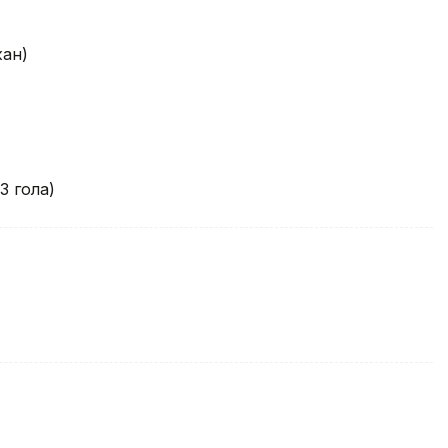
ан)
3 гола)