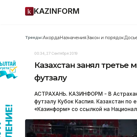
KAZINFORM
Акорда
Назначения
Закон и порядок
Дось
Тренды:
00:34, 27 Сентября 2019
Казахстан занял третье м
футзалу
АСТРАХАНЬ. КАЗИНФОРМ - В Астраха
футзалу Кубок Каспия. Казахстан по 
«Казинформ» со ссылкой на Национал