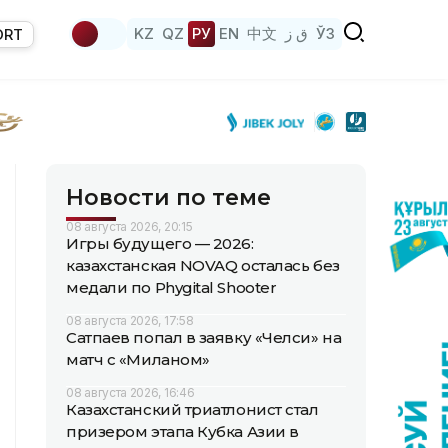
KZ
QZ
РУ
EN
中文
ق ز
ЎЗ
ORT
Новости по теме
08 августа 2026, 20:15
Игры будущего — 2026:
казахстанская NOVAQ осталась без
медали по Phygital Shooter
08 августа 2026, 17:58
Сатпаев попал в заявку «Челси» на
матч с «Миланом»
08 августа 2026, 16:46
Казахстанский триатлонист стал
призером этапа Кубка Азии в