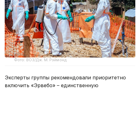
Фото: ВОЗ/Дж. М. Рэймонд
Эксперты группы рекомендовали приоритетно
включить «Эрвебо» – единственную
зарегистрированную вакцину против Эболы – в
рандомизированное (основанное на случайном
выборе пациентов – прим. ред.) клиническое
испытание в рамках продолжающейся вспышки в
Демократической Республике Конго. «Эрвебо»
действует против штамма Заир.