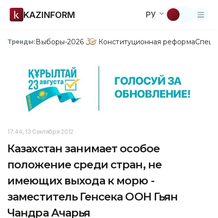
KAZINFORM
РУ
Выборы-2026
Конституционная реформа
Спецп
Тренды:
17:44, 13 Сентября 2012
Казахстан занимает особое
положение среди стран, не
имеющих выхода к морю -
заместитель Генсека ООН Гьян
Чандра Ачарья