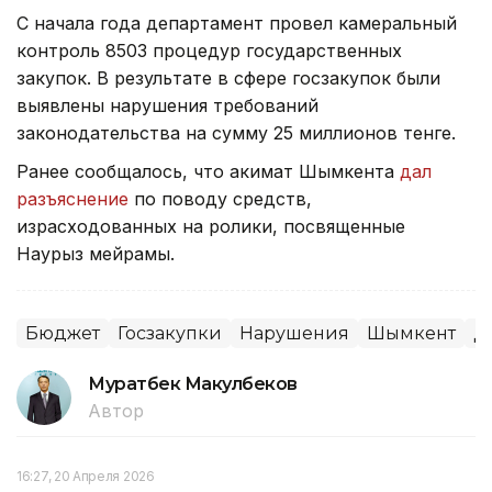
С начала года департамент провел камеральный
контроль 8503 процедур государственных
закупок. В результате в сфере госзакупок были
выявлены нарушения требований
законодательства на сумму 25 миллионов тенге.
Ранее сообщалось, что акимат Шымкента
дал
разъяснение
по поводу средств,
израсходованных на ролики, посвященные
Наурыз мейрамы.
Бюджет
Госзакупки
Нарушения
Шымкент
Д
Муратбек Макулбеков
Автор
16:27, 20 Апреля 2026