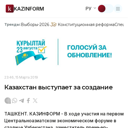
KAZINFORM
РУ
Выборы-2026
Конституционная реформа
Спецп
Тренды:
23:46, 15 Марта 2019
Казахстан выступает за создание
ТАШКЕНТ. КАЗИНФОРМ - В ходе участия на первом
Центральноазиатском экономическом форуме в
столице Узбекистана, заместитель премьер-