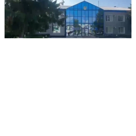
Фото: Прокуратура Северо-Казахстанской области
В рамках работы по обеспечению законности и
анализа расходования государственных средств
прокуратура Есильского района выявила факты
незаконного присвоения бюджетных средств.
Установлено, что хищения совершались путем
незаконного перечисления денег, внесения
недостоверных сведений в бухгалтерские