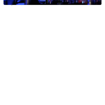
Фото: olympic.kz
По словам министра, казахстанские
киберспортсмены успешно выступают
на крупнейших международных соревнованиях,
включая чемпионаты мира и Азии.
Проведение «Игр будущего» в столице, отметил
он, станет важным шагом в продвижении
Казахстана как современной площадки для
проведения крупных международных турниров в
сфере цифрового спорта. Ожидается, что участие
в соревнованиях примут более 800 спортсменов.
Программа Игр включает восемь дисциплин.
Как отметил вице-министр туризма и спорта
РК Серик Жарасбаев, одной из ключевых задач
является привлечение молодежи к традиционным