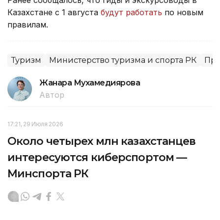
Казахстане с 1 августа
будут работать
по новым
правилам.
Туризм
Министерство туризма и спорта РК
Пра
Жанара Мухамедиярова
Автор
17:21, 29 Июля 2026
Около четырех млн казахстанцев
интересуются киберспортом —
Минспорта РК