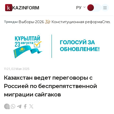
KAZINFORM
РУ
Выборы-2026
Конституционная реформа
Спецп
Тренды:
11:21, 02 Мая 2025
Казахстан ведет переговоры с
Россией по беспрепятственной
миграции сайгаков