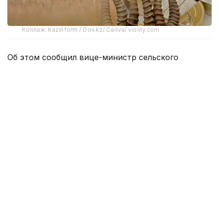
Коллаж: Kazinform / Gov.kz/ Canva/ violity.com
Об этом сообщил вице-министр сельского
хозяйства Азат Султанов на брифинге
в Правительстве.
— Мы рекомендовали цену, которая
связана как раз с платой за использование
животным миром — это раз, второе —
затраты на транспортировку,
на переработку, и сложилась там
определенная цена, которую
мы рекомендовали, — пояснил он.
Оснований для пересмотра рекомендованной
стоимости пока нет, отметили в ведомстве.
— Пока мы не видим предпосылок. Потому,