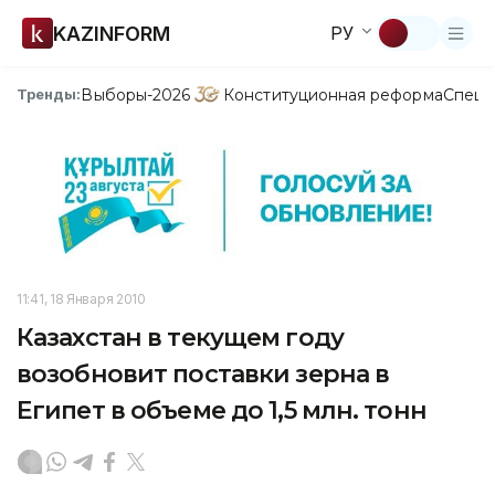
KAZINFORM
РУ
Выборы-2026
Конституционная реформа
Спецп
Тренды:
11:41, 18 Января 2010
Казахстан в текущем году
возобновит поставки зерна в
Египет в объеме до 1,5 млн. тонн