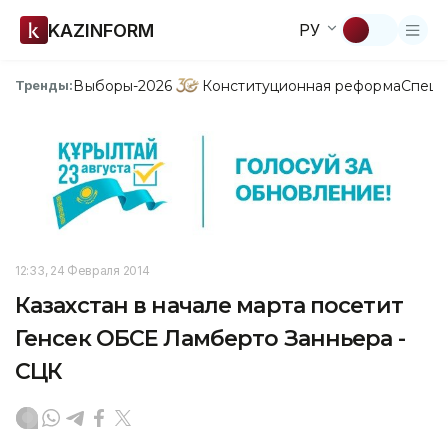
KAZINFORM
РУ
Выборы-2026
Конституционная реформа
Спецп
Тренды:
12:33, 24 Февраля 2014
Казахстан в начале марта посетит
Генсек ОБСЕ Ламберто Занньера -
СЦК