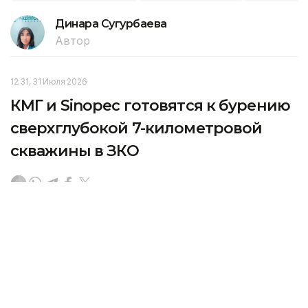
Динара Сугурбаева
Автор
12:31, 31 Июля 2026
КМГ и Sinopec готовятся к бурению
сверхглубокой 7-километровой
скважины в ЗКО
На западе Казахстана готовятся к бурению
сверхглубокой разведочной скважины глубиной
7000 метров в рамках совместного проекта нашей
страны с китайской компанией Sinopec, передает
агентство Kazinform со ссылкой
на АО НК «КазМунайГаз».