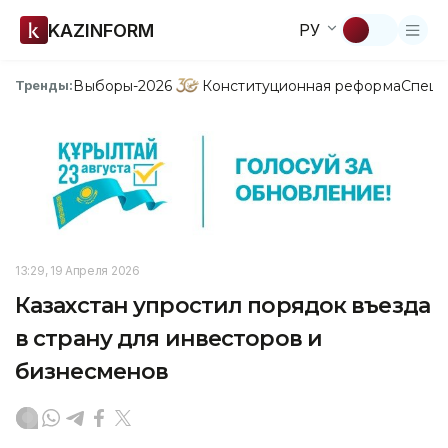
KAZINFORM
РУ
Выборы-2026
Конституционная реформа
Спецп
Тренды:
13:29, 19 Апреля 2026
Казахстан упростил порядок въезда
в страну для инвесторов и
бизнесменов