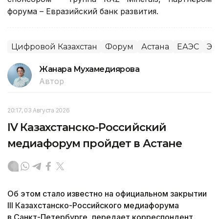
форума – Евразийский банк развития.
Цифровой Казахстан
Форум
Астана
ЕАЭС
Эк
Жанара Мухамедиярова
Автор
20:17, 03 Августа 2026
IV Казахстанско-Российский
медиафорум пройдет в Астане
Об этом стало известно на официальном закрытии
III Казахстанско-Российского медиафорума
в Санкт-Петербурге, передает корреспондент