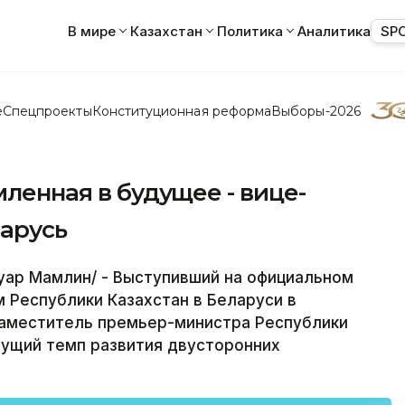
В мире
Казахстан
Политика
Аналитика
SP
е
Спецпроекты
Конституционная реформа
Выборы-2026
мленная в будущее - вице-
арусь
уар Мамлин/ - Выступивший на официальном
 Республики Казахстан в Беларуси в
заместитель премьер-министра Республики
тущий темп развития двусторонних