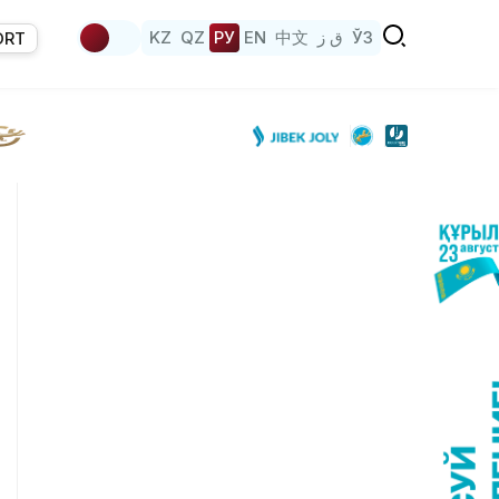
KZ
QZ
РУ
EN
中文
ق ز
ЎЗ
ORT