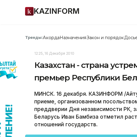
KAZINFORM
Акорда
Назначения
Закон и порядок
Дось
Тренды:
12:25, 16 Декабря 2010
Казахстан - страна устре
премьер Республики Бел
МИНСК. 16 декабря. КАЗИНФОРМ /Айт
приеме, организованном посольством
преддверии Дня независимости РК, 
Беларусь Иван Бамбиза отметил рас
отношений государств.