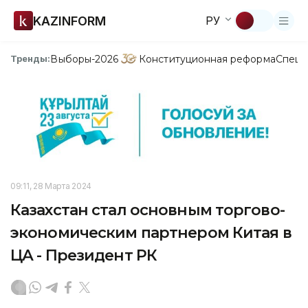
KAZINFORM
РУ
Выборы-2026
Конституционная реформа
Спецп
Тренды:
09:11, 28 Марта 2024
Казахстан стал основным торгово-
экономическим партнером Китая в
ЦА - Президент РК