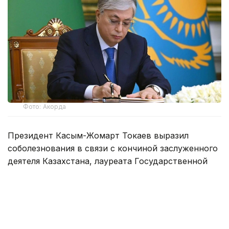
Фото: Акорда
Президент Касым-Жомарт Токаев выразил
соболезнования в связи с кончиной заслуженного
деятеля Казахстана, лауреата Государственной
премии и кавалера ордена «Құрмет» Ардака
Амиркулова.
— Ардак Амиркулов, посвятивший всю
свою жизнь искусству кино, внес