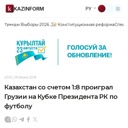
KAZINFORM
РУ
Выборы-2026
Конституционная реформа
Спецп
Тренды:
20:51, 26 Июня 2015
Казахстан со счетом 1:8 проиграл
Грузии на Кубке Президента РК по
футболу