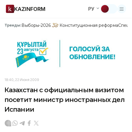
KAZINFORM
РУ
Выборы-2026
Конституционная реформа
Спецп
Тренды:
18:40, 22 Июня 2009
Казахстан с официальным визитом
посетит министр иностранных дел
Испании