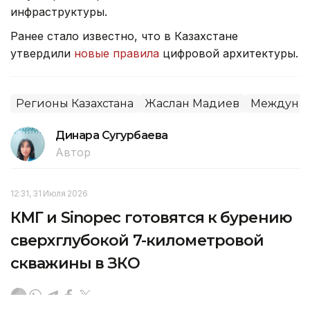
инфраструктуры.
Ранее стало известно, что в Казахстане
утвердили
новые правила
цифровой архитектуры.
Регионы Казахстана
Жаслан Мадиев
Междунар
Динара Сугурбаева
Автор
12:31, 31 Июля 2026
КМГ и Sinopec готовятся к бурению
сверхглубокой 7-километровой
скважины в ЗКО