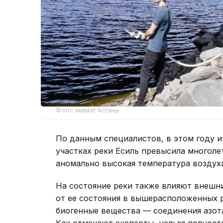
Фото: акимат Астаны
По данным специалистов, в этом году 
участках реки Есиль превысила многоле
аномально высокая температура воздух
На состояние реки также влияют внешни
от ее состояния в вышерасположенных 
биогенные вещества — соединения азота
Как отмечают эксперты, нельзя полност