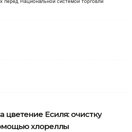
их перед Национальной системой торговли
 цветение Есиля: очистку
 помощью хлореллы