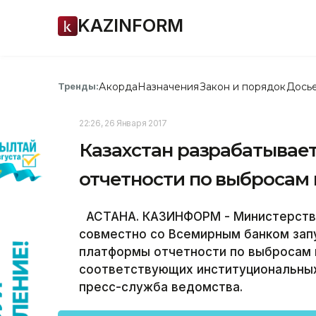
KAZINFORM
Акорда
Назначения
Закон и порядок
Дось
Тренды:
22:26, 26 Января 2017
Казахстан разрабатывае
отчетности по выбросам 
АСТАНА. КАЗИНФОРМ - Министерство
совместно со Всемирным банком зап
платформы отчетности по выбросам 
соответствующих институциональных
пресс-служба ведомства.