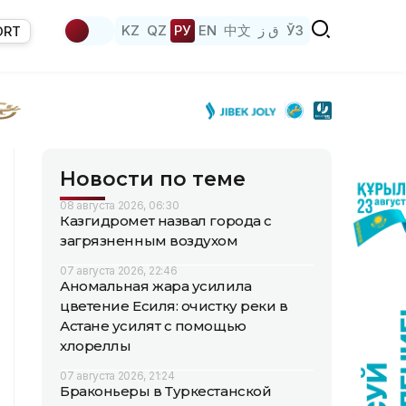
KZ
QZ
РУ
EN
中文
ق ز
ЎЗ
ORT
Новости по теме
08 августа 2026, 06:30
Казгидромет назвал города с
загрязненным воздухом
07 августа 2026, 22:46
Аномальная жара усилила
цветение Есиля: очистку реки в
Астане усилят с помощью
хлореллы
07 августа 2026, 21:24
Браконьеры в Туркестанской