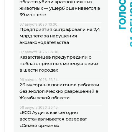
области убили краснокнижных
животных — ущерб оценивается в
39 млн теңге
07 августа 2026, 13:30
Предприятия оштрафовали на 2,4
млрд теңге за нарушения
экозаконодательства
07 августа 2026, 06:30
Казахстанцев предупредили о
неблагоприятных метеоусловиях
в шести городах
06 августа 2026, 23:24
26 мусорных полигонов работали
без экологических разрешений в
Жамбылской области
06 августа 2026, 20:45
«ECO Аудит»: как сегодня
восстанавливается резерват
«Семей орманы»