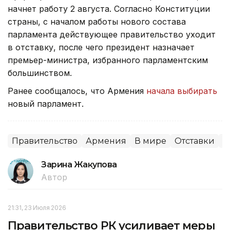
начнет работу 2 августа. Согласно Конституции
страны, с началом работы нового состава
парламента действующее правительство уходит
в отставку, после чего президент назначает
премьер-министра, избранного парламентским
большинством.
Ранее сообщалось, что Армения
начала выбирать
новый парламент.
Правительство
Армения
В мире
Отставки
П
Зарина Жакупова
Автор
21:31, 23 Июля 2026
Правительство РК усиливает меры