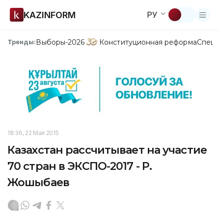
KAZINFORM
РУ
Выборы-2026
Конституционная реформа
Спецп
Тренды:
18:36, 22 Мая 2015
Казахстан рассчитывает на участие
70 стран в ЭКСПО-2017 - Р.
Жошыбаев