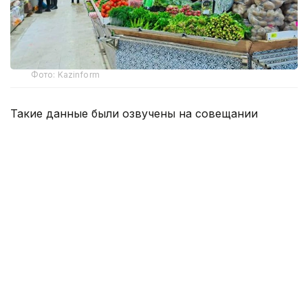
Фото: Kazinform
Такие данные были озвучены на совещании
по вопросам стабилизации цен на социально
значимые продовольственные товары и инфляции
под председательством заместителя Премьер-
министра — министра национальной экономики
Серика Жумангарина.
Как было отмечено на совещании, по итогам июня
годовая инфляция в стране составила 10,3%
против 10,4% месяцем ранее. При этом уровень
инфляции выше среднереспубликанского
сохраняется в 11 регионах. Самые высокие