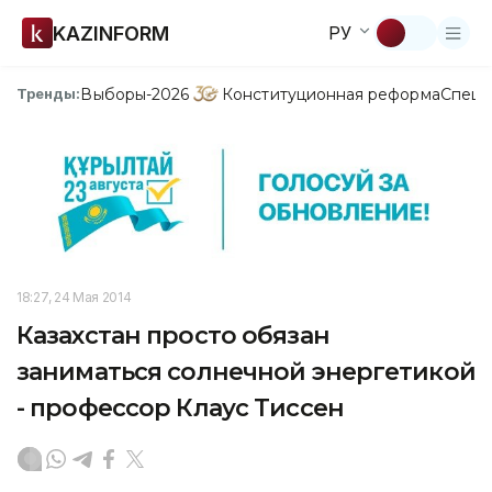
KAZINFORM
РУ
Выборы-2026
Конституционная реформа
Спецп
Тренды:
18:27, 24 Мая 2014
Казахстан просто обязан
заниматься солнечной энергетикой
- профессор Клаус Тиссен