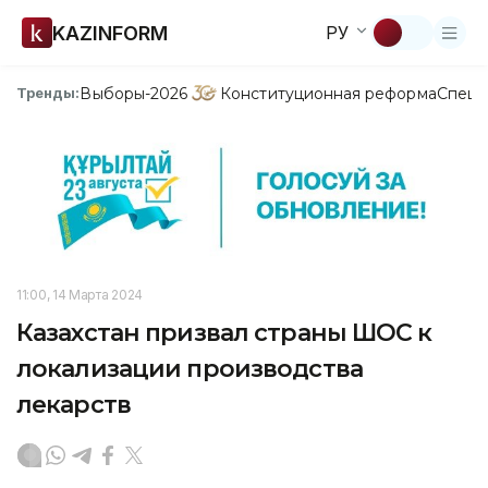
KAZINFORM
РУ
Выборы-2026
Конституционная реформа
Спецп
Тренды:
11:00, 14 Марта 2024
Казахстан призвал страны ШОС к
локализации производства
лекарств