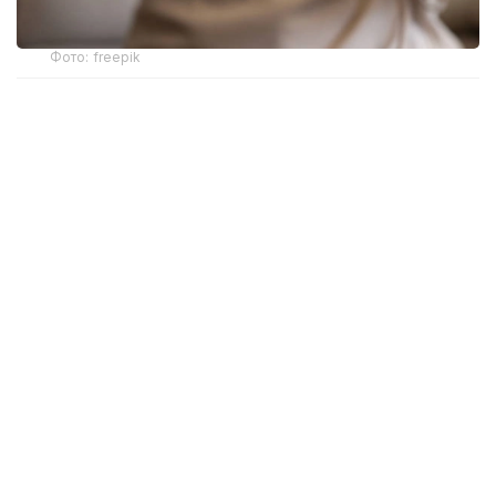
Фото: freepik
Новый механизм обеспечения разработан
Министерством здравоохранения. Об этом
сообщила и. о. директора департамента охраны
здоровья матери и ребенка МЗ РК Жанар Садуова.
Ранее слуховые аппараты предоставлялись
в рамках социальной защиты только отдельным
категориям граждан с инвалидностью вследствие
тяжелых нарушений слуха. После внесения
изменений в законодательство право на такую
помощь получили более широкие категории
пациентов, которым слухопротезирование
необходимо по заключению врача-сурдолога.
— Главная задача — обеспечить