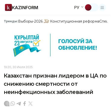
KAZINFORM
РУ
Выборы-2026
Конституционная реформа
Спецп
Тренды:
19:20, 30 Июля 2025
Казахстан признан лидером в ЦА по
снижению смертности от
неинфекционных заболеваний