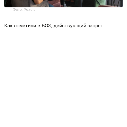
Фото: Pexels
Как отметили в ВОЗ, действующий запрет
является важной мерой по защите населения от
воздействия вторичного табачного дыма и
профилактике заболеваний, связанных с
употреблением табака. По оценке организации,
такая политика снижает привлекательность
табачной продукции среди молодежи, защищает
посетителей и работников заведений
общественного питания и соответствует
обязательствам Казахстана в рамках Рамочной
конвенции ВОЗ по борьбе против табака.
Представитель ВОЗ в Казахстане д-р Скендер
Сыла подчеркнул, что республика на протяжении
многих лет демонстрирует лидерство