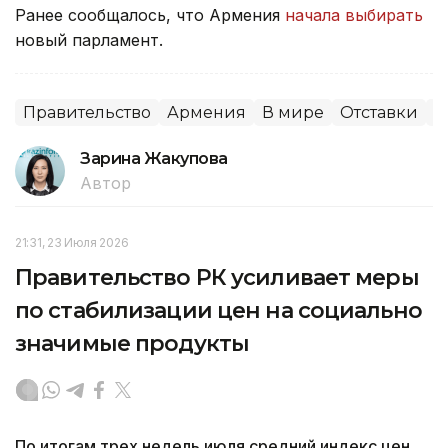
Ранее сообщалось, что Армения
начала выбирать
новый парламент.
Правительство
Армения
В мире
Отставки
П
Зарина Жакупова
Автор
21:31, 23 Июля 2026
Правительство РК усиливает меры
по стабилизации цен на социально
значимые продукты
По итогам трех недель июля средний индекс цен