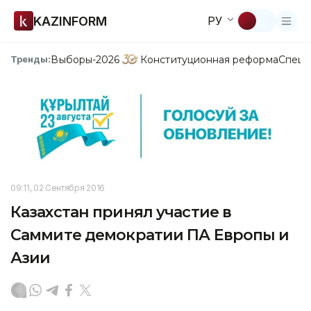
KAZINFORM
РУ
Выборы-2026
Конституционная реформа
Спецп
Тренды:
09:11, 02 Сентября 2016
Казахстан принял участие в
Саммите демократии ПА Европы и
Азии