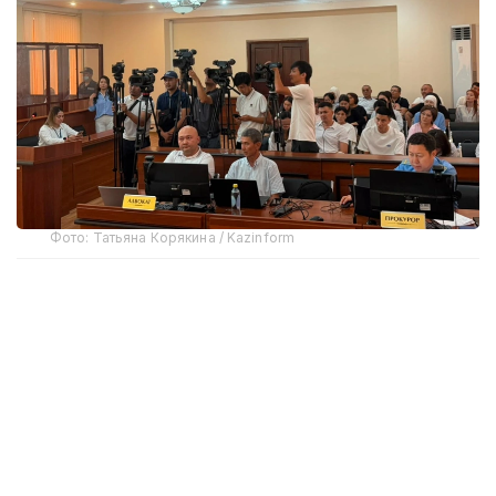
Фото: Татьяна Корякина / Kazinform
В специализированном межрайонном суде по
уголовным делам Шымкента потерпевшая
сторона заявила гражданский иск о возмещении
материального и морального вреда.
Как отметил адвокат Аянхан Омаров,
в соответствии со статьей 106 Уголовно-
процессуального кодекса Казахстана