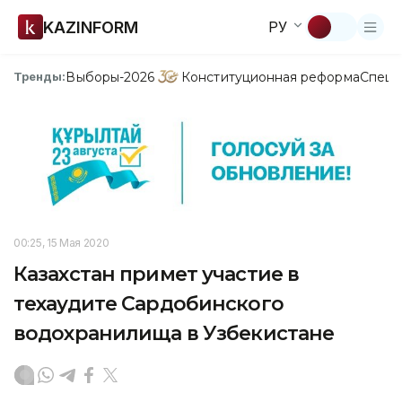
KAZINFORM
РУ
Выборы-2026
Конституционная реформа
Спецп
Тренды:
00:25, 15 Мая 2020
Казахстан примет участие в
техаудите Сардобинского
водохранилища в Узбекистане