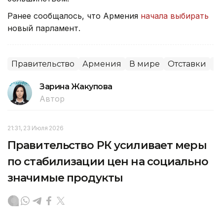
Ранее сообщалось, что Армения
начала выбирать
новый парламент.
Правительство
Армения
В мире
Отставки
П
Зарина Жакупова
Автор
21:31, 23 Июля 2026
Правительство РК усиливает меры
по стабилизации цен на социально
значимые продукты