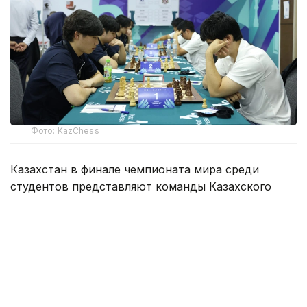
Фото: KazChess
Казахстан в финале чемпионата мира среди
студентов представляют команды Казахского
национального университета спорта, КазНУ
имени аль-Фараби и Алматы Менеджмент
Университета.
В составах казахстанских команд игроками
с наивысшим рейтингом ФИДЕ являются Казыбек
Ногербек (2495), Сатбек Ахмединов и Меруерт