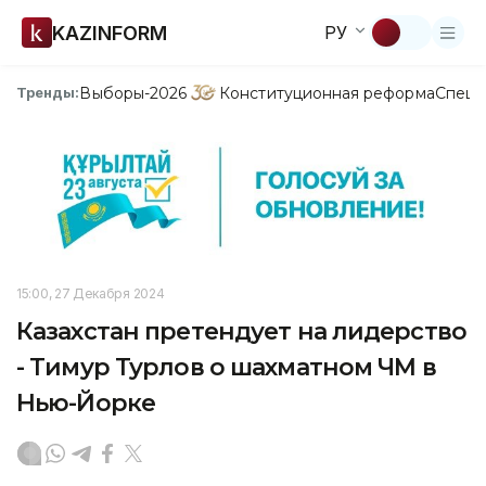
KAZINFORM
РУ
Выборы-2026
Конституционная реформа
Спецп
Тренды:
15:00, 27 Декабря 2024
Казахстан претендует на лидерство
- Тимур Турлов о шахматном ЧМ в
Нью-Йорке