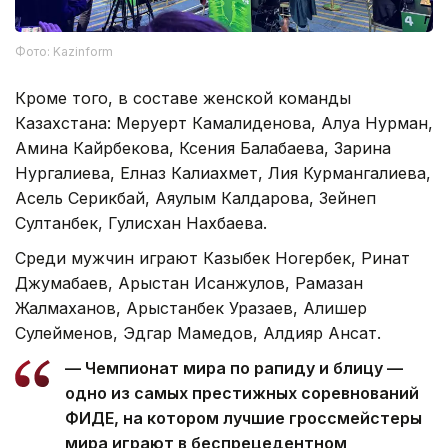
Фото: Kazinform
Кроме того, в составе женской команды
Казахстана: Меруерт Камалиденова, Алуа Нурман,
Амина Кайрбекова, Ксения Балабаева, Зарина
Нургалиева, Елназ Калиахмет, Лия Курмангалиева,
Асель Серикбай, Аяулым Калдарова, Зейнеп
Султанбек, Гулисхан Нахбаева.
Среди мужчин играют Казыбек Ногербек, Ринат
Джумабаев, Арыстан Исанжулов, Рамазан
Жалмаханов, Арыстанбек Уразаев, Алишер
Сулейменов, Эдгар Мамедов, Алдияр Ансат.
— Чемпионат мира по рапиду и блицу —
одно из самых престижных соревнований
ФИДЕ, на котором лучшие гроссмейстеры
мира играют в беспрецедентном