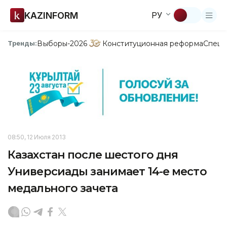
KAZINFORM
РУ
Выборы-2026
Конституционная реформа
Спецп
Тренды:
08:50, 12 Июля 2013
Казахстан после шестого дня
Универсиады занимает 14-е место
медального зачета