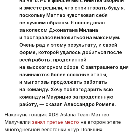
на него. Но в финале мы с ним поговорили
и вместе решили, что спринтовать буду я,
поскольку Маттео чувствовал себя
не лучшим образом. Я последовал
за колесом Джонатана Милана
и постарался выложиться на максимум.
Очень рад и этому результату, и своей
форме, которой удалось добиться после
всей работы, проделанной
на высокогорном сборе. С завтрашнего дня
начинаются более сложные этапы,
и мы готовы продолжать работать
на команду. Хочу поблагодарить всю
команду и Маурицио за проделанную
работу, — сказал Алессандро Ромеле.
Накануне гонщик XDS Astana Team Маттео
Малучелли
занял третье место
на втором этапе
многодневной велогонки «Тур Польши».