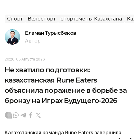
Спорт
Велоспорт
спортсмены Казахстана
Каза
Еламан Турысбеков
Автор
20:26, 05 Августа 2026
Не хватило подготовки:
казахстанская Rune Eaters
объяснила поражение в борьбе за
бронзу на Играх Будущего-2026
Казахстанская команда Rune Eaters завершила