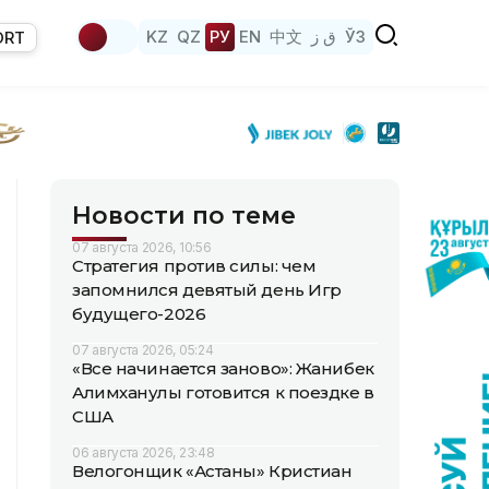
KZ
QZ
РУ
EN
中文
ق ز
ЎЗ
ORT
Новости по теме
07 августа 2026, 10:56
Стратегия против силы: чем
запомнился девятый день Игр
будущего-2026
07 августа 2026, 05:24
«Все начинается заново»: Жанибек
Алимханулы готовится к поездке в
США
06 августа 2026, 23:48
Велогонщик «Астаны» Кристиан