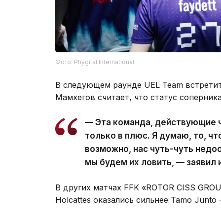
Фото: Phygital International
В следующем раунде UEL Team встрети
Мамхегов считает, что статус соперника
— Эта команда, действующие ч
только в плюс. Я думаю, то, чт
возможно, нас чуть-чуть недоо
мы будем их ловить, — заявил 
В других матчах FFK «ROTOR CISS GROU
Holcattes оказались сильнее Tamo Junto 