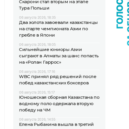
Скарони стал вторым на этапе
Тура Польши
06 августа 2026, 18:35
Два золота завоевали казахстанцы
на старте чемпионата Азии по
гребле в Япони
06 августа 2026, 18:05
Сильнейшие юниоры Азии
сыграют в Алматы за шанс попасть
на «Ролан Гаррос»
06 августа 2026, 17:16
WBC принял ряд решений после
побед казахстанских боксеров
06 августа 2026, 15:17
Юношеская сборная Казахстана по
водному поло одержала вторую
победу на ЧМ
06 августа 2026, 14:55
Елена Рыбакина вышла в третий