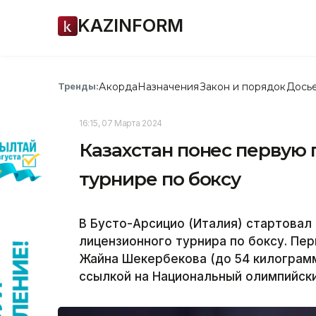
KAZINFORM
Акорда
Назначения
Закон и порядок
Дось
Тренды:
16:15, 07 Марта 2024
Казахстан понес первую
турнире по боксу
В Бусто-Арсицио (Италия) стартова
лицензионного турнира по боксу. Пер
Жайна Шекербекова (до 54 килограмм
ссылкой на Национальный олимпийски