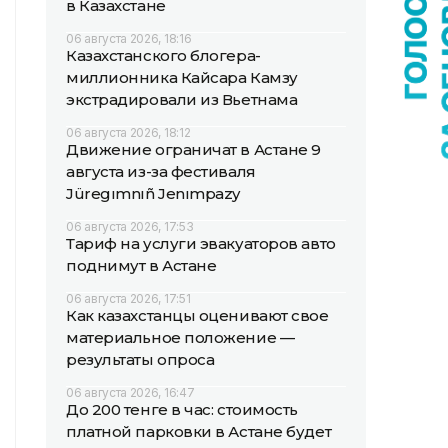
в Казахстане
06 августа 2026, 18:16
Казахстанского блогера-
миллионника Кайсара Камзу
экстрадировали из Вьетнама
06 августа 2026, 18:12
Движение ограничат в Астане 9
августа из-за фестиваля
Jüregımnıñ Jenımpazy
06 августа 2026, 17:53
Тариф на услуги эвакуаторов авто
поднимут в Астане
06 августа 2026, 17:51
Как казахстанцы оценивают свое
материальное положение —
результаты опроса
06 августа 2026, 16:47
До 200 тенге в час: стоимость
платной парковки в Астане будет