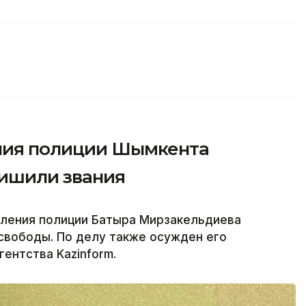
ения полиции Шымкента
лишили звания
вления полиции Батыра Мирзакельдиева
свободы. По делу также осужден его
ентства Kazinform.