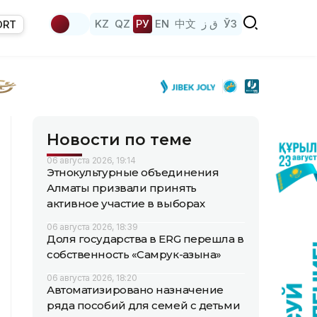
KZ
QZ
РУ
EN
中文
ق ز
ЎЗ
ORT
Новости по теме
06 августа 2026, 19:14
Этнокультурные объединения
Алматы призвали принять
активное участие в выборах
06 августа 2026, 18:39
Доля государства в ERG перешла в
собственность «Самрук-Қазына»
06 августа 2026, 18:20
Автоматизировано назначение
ряда пособий для семей с детьми