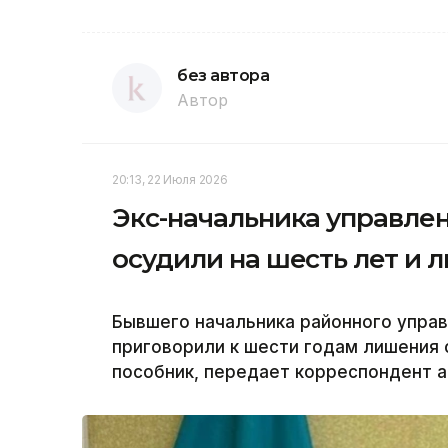
без автора
Автор
20:13, 22 Июля 2026
Экс-начальника управл
осудили на шесть лет и 
Бывшего начальника районного упра
приговорили к шести годам лишения 
пособник, передает корреспондент аг