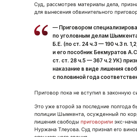
Суд, рассмотрев материалы дела, призн
для вынесения обвинительного приговор
— Приговором специализирова
по уголовным делам Шымкента 
Б.Е. (по ст. 24 ч.3 — 190 ч.3 п. 1,
и его пособник Бекмуратов А.С. (п
ст. ст. 28 ч.5 — 367 ч.2 УК) п
наказание в виде лишения сво
с половиной года соответстве
Приговор пока не вступил в законную с
Это уже второй за последние полгода 
полиции Шымкента, осужденный по корр
лишения свободы
приговорили
экс-нача
Нуржана Тлеуова. Суд признал его вино
специального звания.