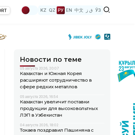
KZ
QZ
РУ
EN
中文
ق ز
ЎЗ
ORT
Новости по теме
05 августа 2026, 20:07
Казахстан и Южная Корея
расширяют сотрудничество в
сфере редких металлов
05 августа 2026, 16:54
Казахстан увеличит поставки
продукции для высоковольтных
ЛЭП в Узбекистан
04 августа 2026, 18:02
Токаев поздравил Пашиняна с