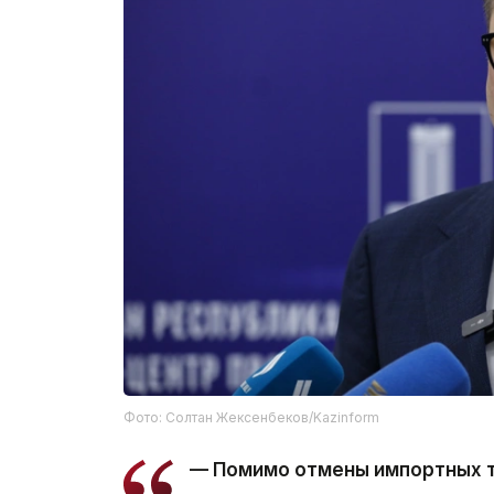
Фото: Солтан Жексенбеков/Kazinform
— Помимо отмены импортных 