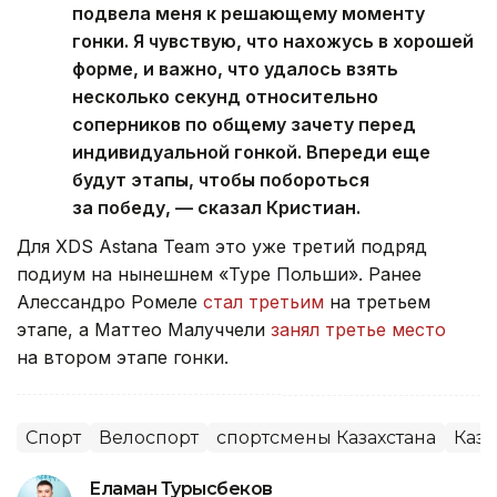
подвела меня к решающему моменту
гонки. Я чувствую, что нахожусь в хорошей
форме, и важно, что удалось взять
несколько секунд относительно
соперников по общему зачету перед
индивидуальной гонкой. Впереди еще
будут этапы, чтобы побороться
за победу, — сказал Кристиан.
Для XDS Astana Team это уже третий подряд
подиум на нынешнем «Туре Польши». Ранее
Алессандро Ромеле
стал третьим
на третьем
этапе, а Маттео Малуччели
занял третье место
на втором этапе гонки.
Спорт
Велоспорт
спортсмены Казахстана
Каза
Еламан Турысбеков