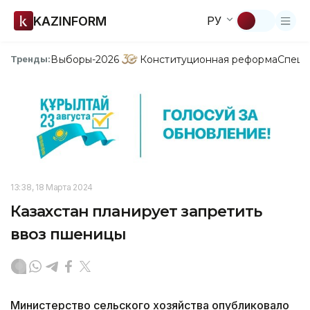
KAZINFORM
РУ
Выборы-2026
Конституционная реформа
Спецп
Тренды:
13:38, 18 Марта 2024
Казахстан планирует запретить
ввоз пшеницы
Министерство сельского хозяйства опубликовало