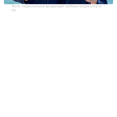
Фото: Национальная федерация гребных видов спорта
РК
В соревнованиях на байдарках среди мужчин на
дистанции 3400 метров победу одержал Кирилл
Тубаев, преодолев дистанцию за 14 минут 54,166
секунды. Вторым финишировал представитель
Южной Кореи Пак Чжу Хён, третьим — Чан Ван
Зань из Вьетнама.
В заезде на каноэ золотую медаль завоевал Полат
Туребеков с результатом 17 минут 13,493 секунды.
Серебряным призером стал японец Кокадзи
Такаюки, бронзовым — Такэнака Иссэй.
7 августа казахстанские спортсмены выступят в
марафоне на дистанции 10 000 метров. В
чемпионате Азии участвуют около 200 гребцов из
10 стран, а Казахстан на турнире представляют