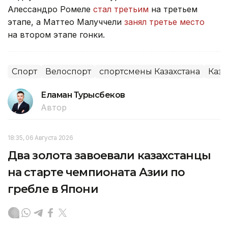
Алессандро Ромеле
стал третьим
на третьем
этапе, а Маттео Малуччели
занял третье место
на втором этапе гонки.
Спорт
Велоспорт
спортсмены Казахстана
Каза
Еламан Турысбеков
Автор
18:35, 06 Августа 2026
Два золота завоевали казахстанцы
на старте чемпионата Азии по
гребле в Япони