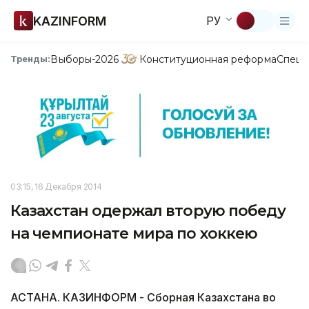
KAZINFORM
РУ
Выборы-2026
Конституционная реформа
Спецп
Тренды:
03:15, 16 Декабря 2014
Казахстан одержал вторую победу
на чемпионате мира по хоккею
АСТАНА. КАЗИНФОРМ - Сборная Казахстана во