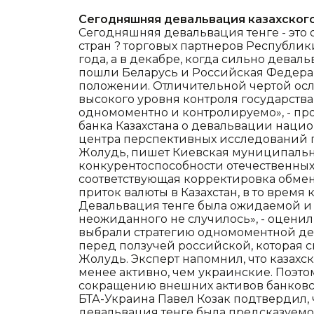
Сегодняшняя девальвация казахского
Сегодняшняя девальвация тенге - это 
стран ? торговых партнеров Республики
года, а в декабре, когда сильно девал
пошли Беларусь и Российская Федера
положении. Отличительной чертой осла
высокого уровня контроля государства
одномоментно и контролируемо», - п
банка Казахстана о девальвации нац
центра перспективных исследований 
Жолудь, пишет Киевская муниципальна
конкурентоспособности отечественны
соответствующая корректировка обмен
приток валюты в Казахстан, в то время 
Девальвация тенге была ожидаемой и 
неожиданного не случилось», - оцени
выбрали стратегию одномоментной де
перед ползучей российской, которая с
Жолудь. Эксперт напомнил, что казах
менее активно, чем украинские. Поэт
сокращению внешних активов банковс
БТА-Украина Павел Козак подтвердил,
девальвация тенге была предсказуемой