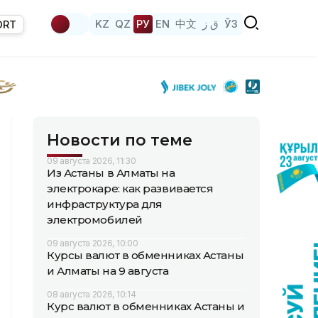
KZ
QZ
РУ
EN
中文
ق ز
ЎЗ
ORT
Новости по теме
09 августа 2026, 11:30
Из Астаны в Алматы на
электрокаре: как развивается
инфраструктура для
электромобилей
09 августа 2026, 10:00
Курсы валют в обменниках Астаны
и Алматы на 9 августа
08 августа 2026, 10:14
Курс валют в обменниках Астаны и