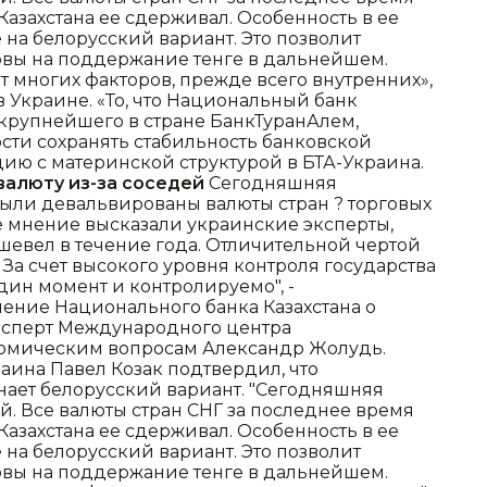
Казахстана ее сдерживал. Особенность в ее
 на белорусский вариант. Это позволит
рвы на поддержание тенге в дальнейшем.
т многих факторов, прежде всего внутренних»,
 в Украине. «То, что Национальный банк
крупнейшего в стране БанкТуранАлем,
сти сохранять стабильность банковской
ию с материнской структурой в БТА-Украина.
валюту из-за соседей
Сегодняшняя
о были девальвированы валюты стран ? торговых
е мнение высказали украинские эксперты,
ешевел в течение года. Отличительной чертой
 За счет высокого уровня контроля государства
дин момент и контролируемо", -
ение Национального банка Казахстана о
ксперт Международного центра
омическим вопросам Александр Жолудь.
аина Павел Козак подтвердил, что
ает белорусский вариант. "Сегодняшняя
. Все валюты стран СНГ за последнее время
Казахстана ее сдерживал. Особенность в ее
 на белорусский вариант. Это позволит
рвы на поддержание тенге в дальнейшем.