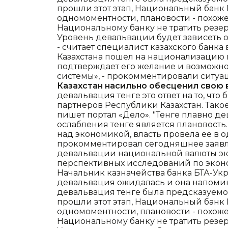
прошли этот этап, Национальный банк 
одномоментности, плановости - похоже
Национальному банку не тратить резе
Уровень девальвации будет зависеть о
- считает специалист казахского банка
Казахстана пошел на национализацию 
подтверждает его желание и возможно
системы», - прокомментировали ситуац
Казахстан насильно обесценил свою 
девальвация тенге это ответ на то, чт
партнеров Республики Казахстан. Тако
пишет портал «Дело». "Тенге плавно д
ослабления тенге является плановость.
над экономикой, власть провела ее в о
прокомментировал сегодняшнее заявл
девальвации национальной валюты э
перспективных исследований по экон
Начальник казначейства банка БТА-Укр
девальвация ожидалась и она напомин
девальвация тенге была предсказуемой
прошли этот этап, Национальный банк 
одномоментности, плановости - похоже
Национальному банку не тратить резе