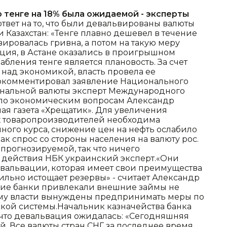
 тенге на 18% была ожидаемой - эксперты
ответ на то, что были девальвированы валюты
 Казахстан: «Тенге плавно дешевел в течение
ьвировалась гривна, а потом на такую меру
ция, в Астане оказались в проигрышном
бления тенге является плановость. За счет
 над экономикой, власть провела ее
рокомментировал заявление Национального
иональной валюты эксперт Международного
по экономическим вопросам Александр
я газета «Хрещатик». Для увеличения
х товаропроизводителей необходима
ного курса, снижение цен на нефть ослабило
как спрос со стороны населения на валюту рос.
прогнозируемой, так что ничего
л действия НБК украинский эксперт.«Они
вальвации, которая имеет свои преимущества
ильно истощает резервы» - считает Александр
ские банки привлекали внешние займы не
ому власти вынуждены предпринимать меры по
кой системы.Начальник казначейства банка
 что девальвация ожидалась: «Сегодняшняя
. Все валюты стран СНГ за последнее время