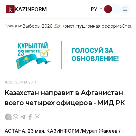
KAZINFORM
РУ
Выборы-2026
Конституционная реформа
Спецп
Тренды:
18:20, 23 Мая 2011
Казахстан направит в Афганистан
всего четырех офицеров - МИД РК
АСТАНА. 23 мая. КАЗИНФОРМ /Мурат Жакеев / -