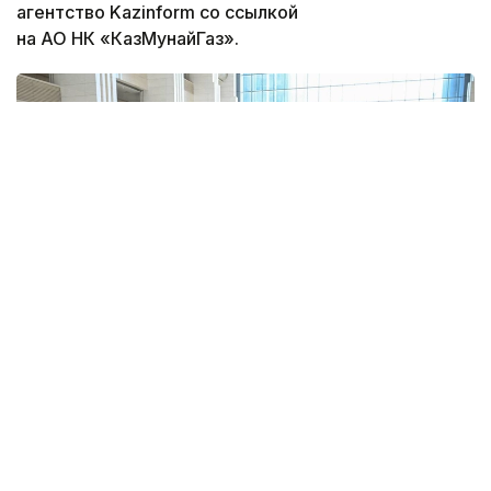
агентство Kazinform со ссылкой
на АО НК «КазМунайГаз».
Фото: АО НК «КазМунайГаз»
Председатель правления «КазМунайГаз» (КМГ)
Асхат Хасенов во время рабочего визита в Пекин
провел встречу с председателем совета
директоров Sinopec Group Хоу Цицзюнем.