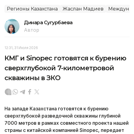
Регионы Казахстана
Жаслан Мадиев
Междунар
Динара Сугурбаева
Автор
12:31, 31 Июля 2026
КМГ и Sinopec готовятся к бурению
сверхглубокой 7-километровой
скважины в ЗКО
На западе Казахстана готовятся к бурению
сверхглубокой разведочной скважины глубиной
7000 метров в рамках совместного проекта нашей
страны с китайской компанией Sinopec, передает