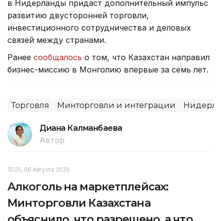
в Нидерланды придаст дополнительный импульс
развитию двусторонней торговли,
инвестиционного сотрудничества и деловых
связей между странами.
Ранее
сообщалось
о том, что Казахстан направил
бизнес-миссию в Монголию впервые за семь лет.
Торговля
Минторговли и интеграции
Нидерл
Диана Калманбаева
Автор
15:25, 06 Августа 2026
Алкоголь на маркетплейсах:
Минторговли Казахстана
объяснило, что разрешено, а что