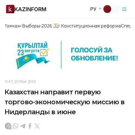
KAZINFORM
РУ
Выборы-2026
Конституционная реформа
Спецп
Тренды:
11:47, 20 Мая 2026
Казахстан направит первую
торгово-экономическую миссию в
Нидерланды в июне